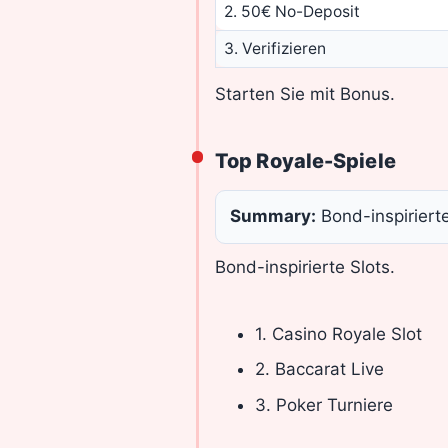
2. 50€ No-Deposit
3. Verifizieren
Starten Sie mit Bonus.
Top Royale-Spiele
Summary:
Bond-inspirierte
Bond-inspirierte Slots.
1. Casino Royale Slot
2. Baccarat Live
3. Poker Turniere