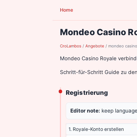
Home
Mondeo Casino Ro
CroLambos
/
Angebote
/
mondeo casino
Mondeo Casino Royale verbind
Schritt-für-Schritt Guide zu d
Registrierung
Editor note:
keep language 
1. Royale-Konto erstellen