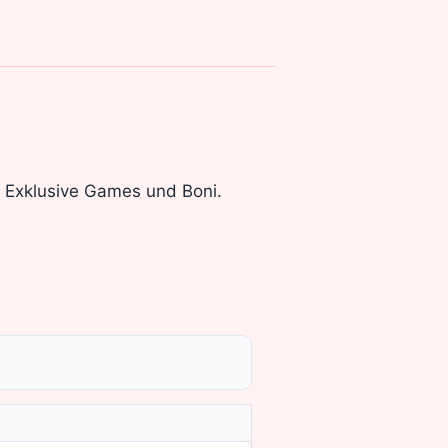
 Exklusive Games und Boni.