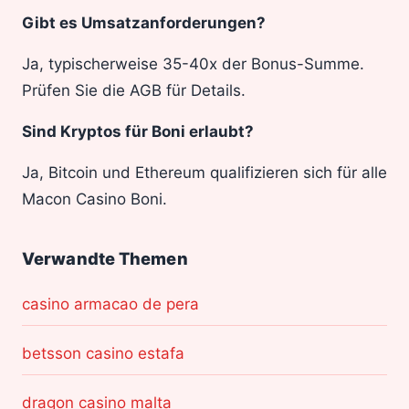
Gibt es Umsatzanforderungen?
Ja, typischerweise 35-40x der Bonus-Summe.
Prüfen Sie die AGB für Details.
Sind Kryptos für Boni erlaubt?
Ja, Bitcoin und Ethereum qualifizieren sich für alle
Macon Casino Boni.
Verwandte Themen
casino armacao de pera
betsson casino estafa
dragon casino malta