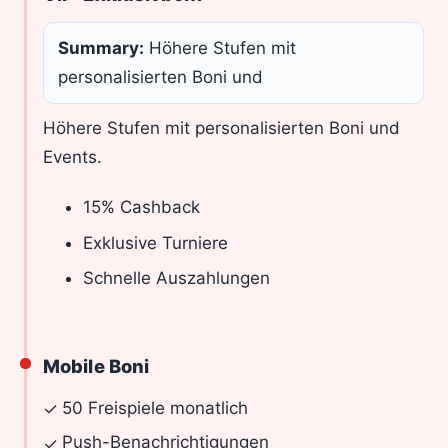
Summary:
Höhere Stufen mit
personalisierten Boni und
Höhere Stufen mit personalisierten Boni und
Events.
15% Cashback
Exklusive Turniere
Schnelle Auszahlungen
Mobile Boni
50 Freispiele monatlich
✓
Push-Benachrichtigungen
✓