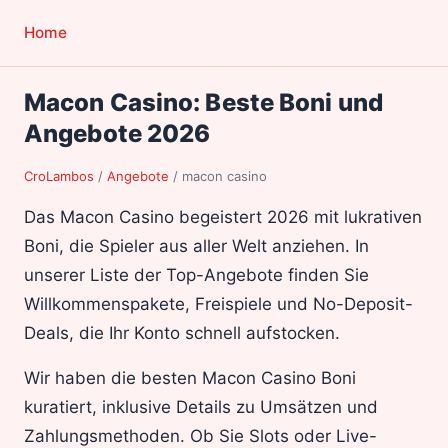
Home
Macon Casino: Beste Boni und
Angebote 2026
CroLambos
/
Angebote
/
macon casino
Das Macon Casino begeistert 2026 mit lukrativen
Boni, die Spieler aus aller Welt anziehen. In
unserer Liste der Top-Angebote finden Sie
Willkommenspakete, Freispiele und No-Deposit-
Deals, die Ihr Konto schnell aufstocken.
Wir haben die besten Macon Casino Boni
kuratiert, inklusive Details zu Umsätzen und
Zahlungsmethoden. Ob Sie Slots oder Live-