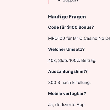
Support
Häufige Fragen
Code für $100 Bonus?
MRO100 für Mr O Casino No De
Welcher Umsatz?
40x, Slots 100% Beitrag.
Auszahlungslimit?
300 $ nach Erfüllung.
Mobile verfügbar?
Ja, dedizierte App.