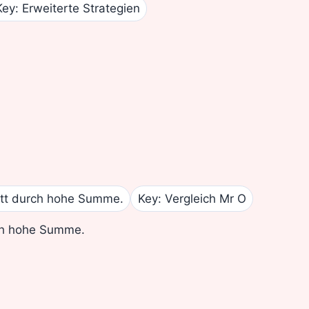
Key: Erweiterte Strategien
itt durch hohe Summe.
Key: Vergleich Mr O
rch hohe Summe.