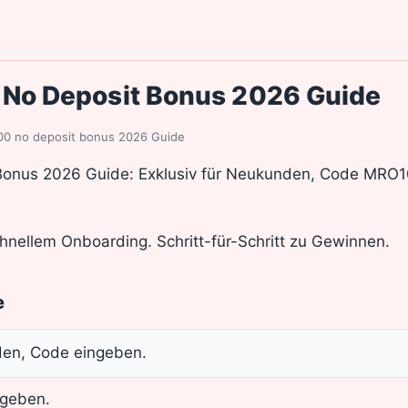
 No Deposit Bonus 2026 Guide
100 no deposit bonus 2026 Guide
Bonus 2026 Guide: Exklusiv für Neukunden, Code MRO
hnellem Onboarding. Schritt-für-Schritt zu Gewinnen.
e
den, Code eingeben.
ngeben.