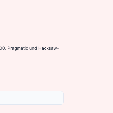
100. Pragmatic und Hacksaw-