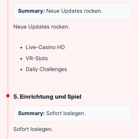
Summary:
Neue Updates rocken.
Neue Updates rocken.
Live-Casino HD
VR-Slots
Daily Challenges
5. Einrichtung und Spiel
Summary:
Sofort loslegen.
Sofort loslegen.