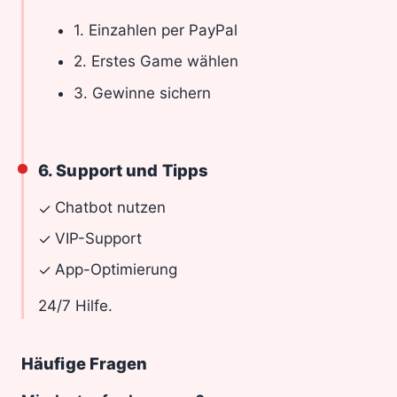
1. Einzahlen per PayPal
2. Erstes Game wählen
3. Gewinne sichern
6. Support und Tipps
Chatbot nutzen
✓
VIP-Support
✓
App-Optimierung
✓
24/7 Hilfe.
Häufige Fragen