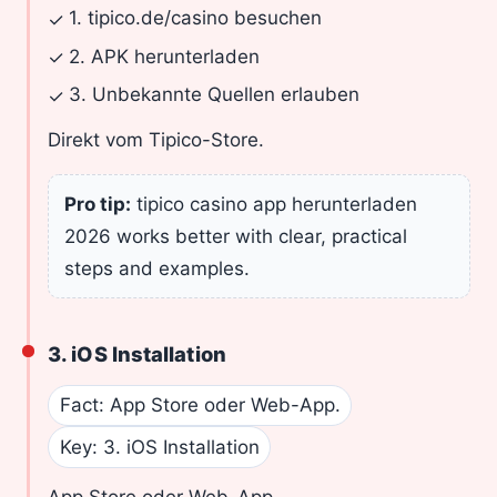
1. tipico.de/casino besuchen
✓
2. APK herunterladen
✓
3. Unbekannte Quellen erlauben
✓
Direkt vom Tipico-Store.
Pro tip:
tipico casino app herunterladen
2026 works better with clear, practical
steps and examples.
3. iOS Installation
Fact: App Store oder Web-App.
Key: 3. iOS Installation
App Store oder Web-App.