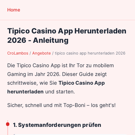
Home
Tipico Casino App Herunterladen
2026 - Anleitung
CroLambos
/
Angebote
/
tipico casino app herunterladen 2026
Die Tipico Casino App ist Ihr Tor zu mobilem
Gaming im Jahr 2026. Dieser Guide zeigt
schrittweise, wie Sie
Tipico Casino App
herunterladen
und starten.
Sicher, schnell und mit Top-Boni – los geht's!
1. Systemanforderungen prüfen