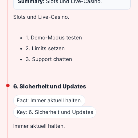
Summary:
Slots und Live-Casino.
Slots und Live-Casino.
1. Demo-Modus testen
2. Limits setzen
3. Support chatten
6. Sicherheit und Updates
Fact: Immer aktuell halten.
Key: 6. Sicherheit und Updates
Immer aktuell halten.