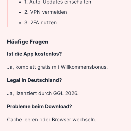
1. Auto-Updates einschalten
2. VPN vermeiden
3. 2FA nutzen
Häufige Fragen
Ist die App kostenlos?
Ja, komplett gratis mit Willkommensbonus.
Legal in Deutschland?
Ja, lizenziert durch GGL 2026.
Probleme beim Download?
Cache leeren oder Browser wechseln.