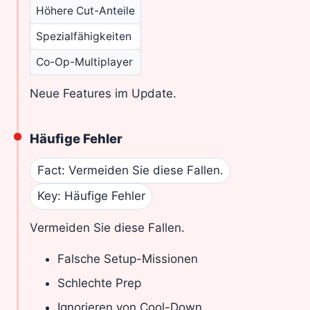
Höhere Cut-Anteile
Spezialfähigkeiten
Co-Op-Multiplayer
Neue Features im Update.
Häufige Fehler
Fact: Vermeiden Sie diese Fallen.
Key: Häufige Fehler
Vermeiden Sie diese Fallen.
Falsche Setup-Missionen
Schlechte Prep
Ignorieren von Cool-Down