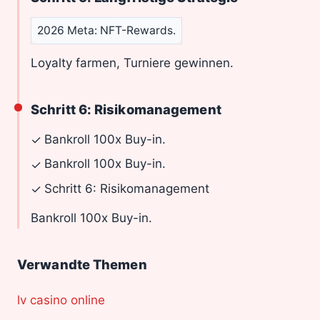
2026 Meta: NFT-Rewards.
Loyalty farmen, Turniere gewinnen.
Schritt 6: Risikomanagement
Bankroll 100x Buy-in.
✓
Bankroll 100x Buy-in.
✓
Schritt 6: Risikomanagement
✓
Bankroll 100x Buy-in.
Verwandte Themen
lv casino online