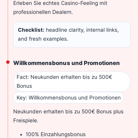
Erleben Sie echtes Casino-Feeling mit
professionellen Dealern.
Checklist:
headline clarity, internal links,
and fresh examples.
Willkommensbonus und Promotionen
Fact: Neukunden erhalten bis zu 500€
Bonus
Key: Willkommensbonus und Promotionen
Neukunden erhalten bis zu 500€ Bonus plus
Freispiele.
100% Einzahlungsbonus