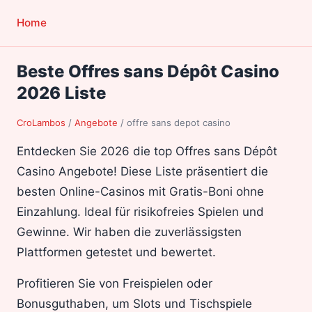
Home
Beste Offres sans Dépôt Casino
2026 Liste
CroLambos
/
Angebote
/
offre sans depot casino
Entdecken Sie 2026 die top Offres sans Dépôt
Casino Angebote! Diese Liste präsentiert die
besten Online-Casinos mit Gratis-Boni ohne
Einzahlung. Ideal für risikofreies Spielen und
Gewinne. Wir haben die zuverlässigsten
Plattformen getestet und bewertet.
Profitieren Sie von Freispielen oder
Bonusguthaben, um Slots und Tischspiele