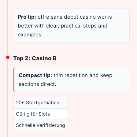
Pro tip:
offre sans depot casino works
better with clear, practical steps and
examples.
Top 2: Casino B
Compact tip:
trim repetition and keep
sections direct.
20€ Startguthaben
Gültig für Slots
Schnelle Verifizierung