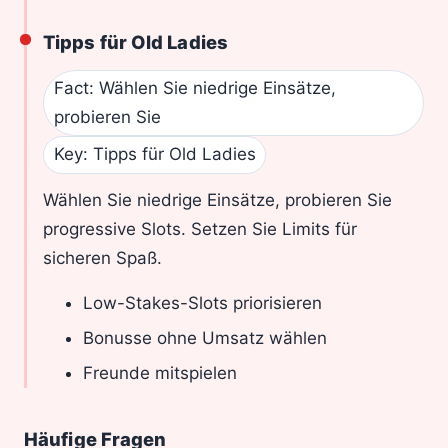
Tipps für Old Ladies
Fact: Wählen Sie niedrige Einsätze,
probieren Sie
Key: Tipps für Old Ladies
Wählen Sie niedrige Einsätze, probieren Sie
progressive Slots. Setzen Sie Limits für
sicheren Spaß.
Low-Stakes-Slots priorisieren
Bonusse ohne Umsatz wählen
Freunde mitspielen
Häufige Fragen