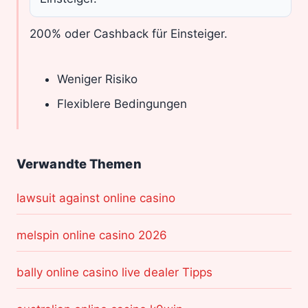
200% oder Cashback für Einsteiger.
Weniger Risiko
Flexiblere Bedingungen
Verwandte Themen
lawsuit against online casino
melspin online casino 2026
bally online casino live dealer Tipps