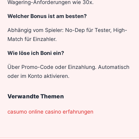
Wagering-Anforderungen wie 30x.
Welcher Bonus ist am besten?
Abhängig vom Spieler: No-Dep für Tester, High-
Match für Einzahler.
Wie löse ich Boni ein?
Über Promo-Code oder Einzahlung. Automatisch
oder im Konto aktivieren.
Verwandte Themen
casumo online casino erfahrungen