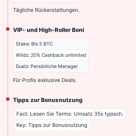
Tägliche Rückerstattungen.
VIP- und High-Roller Boni
Stake: Bis 5 BTC
Wildz: 20% Cashback unlimited
Duelz: Persönliche Manager
Für Profis exklusive Deals.
Tipps zur Bonusnutzung
Fact: Lesen Sie Terms: Umsatz 35x typisch.
Key: Tipps zur Bonusnutzung