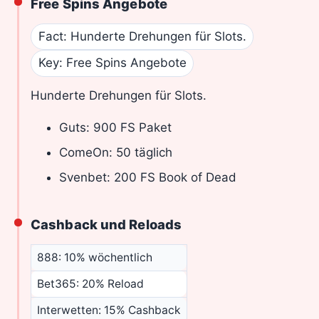
Free Spins Angebote
Fact: Hunderte Drehungen für Slots.
Key: Free Spins Angebote
Hunderte Drehungen für Slots.
Guts: 900 FS Paket
ComeOn: 50 täglich
Svenbet: 200 FS Book of Dead
Cashback und Reloads
888: 10% wöchentlich
Bet365: 20% Reload
Interwetten: 15% Cashback