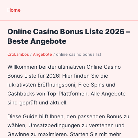
Home
Online Casino Bonus Liste 2026 –
Beste Angebote
CroLambos
/
Angebote
/
online casino bonus list
Willkommen bei der ultimativen Online Casino
Bonus Liste für 2026! Hier finden Sie die
lukrativsten Eröffnungsboni, Free Spins und
Cashbacks von Top-Plattformen. Alle Angebote
sind geprüft und aktuell.
Diese Guide hilft Ihnen, den passenden Bonus zu
wählen, Umsatzbedingungen zu verstehen und
Gewinne zu maximieren. Starten Sie mit mehr