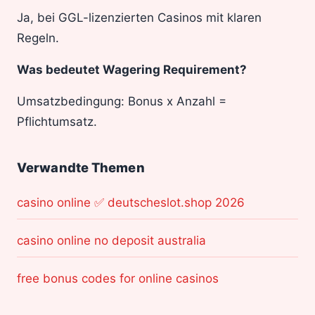
Ja, bei GGL-lizenzierten Casinos mit klaren
Regeln.
Was bedeutet Wagering Requirement?
Umsatzbedingung: Bonus x Anzahl =
Pflichtumsatz.
Verwandte Themen
casino online ✅ deutscheslot.shop 2026
casino online no deposit australia
free bonus codes for online casinos