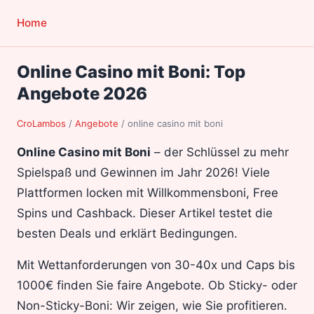
Home
Online Casino mit Boni: Top
Angebote 2026
CroLambos
/
Angebote
/
online casino mit boni
Online Casino mit Boni
– der Schlüssel zu mehr
Spielspaß und Gewinnen im Jahr 2026! Viele
Plattformen locken mit Willkommensboni, Free
Spins und Cashback. Dieser Artikel testet die
besten Deals und erklärt Bedingungen.
Mit Wettanforderungen von 30-40x und Caps bis
1000€ finden Sie faire Angebote. Ob Sticky- oder
Non-Sticky-Boni: Wir zeigen, wie Sie profitieren.