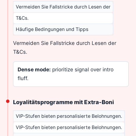
Vermeiden Sie Fallstricke durch Lesen der
T&Cs.
Häufige Bedingungen und Tipps
Vermeiden Sie Fallstricke durch Lesen der
T&Cs.
Dense mode:
prioritize signal over intro
fluff.
Loyalitätsprogramme mit Extra-Boni
VIP-Stufen bieten personalisierte Belohnungen.
VIP-Stufen bieten personalisierte Belohnungen.