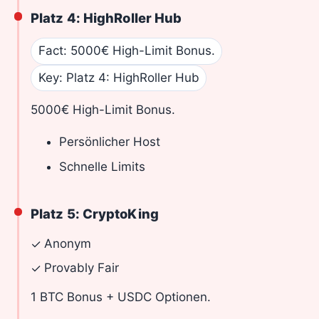
Platz 4: HighRoller Hub
Fact: 5000€ High-Limit Bonus.
Key: Platz 4: HighRoller Hub
5000€ High-Limit Bonus.
Persönlicher Host
Schnelle Limits
Platz 5: CryptoKing
Anonym
✓
Provably Fair
✓
1 BTC Bonus + USDC Optionen.