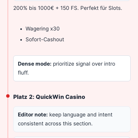
200% bis 1000€ + 150 FS. Perfekt für Slots.
Wagering x30
Sofort-Cashout
Dense mode:
prioritize signal over intro
fluff.
Platz 2: QuickWin Casino
Editor note:
keep language and intent
consistent across this section.