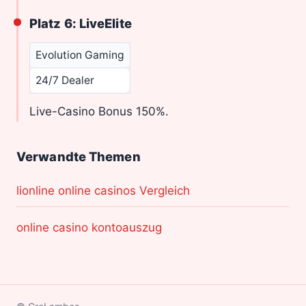
Platz 6: LiveElite
Evolution Gaming
24/7 Dealer
Live-Casino Bonus 150%.
Verwandte Themen
lionline online casinos Vergleich
online casino kontoauszug