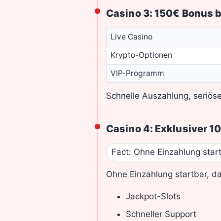
Casino 3: 150€ Bonus b
Live Casino
Krypto-Optionen
VIP-Programm
Schnelle Auszahlung, seriöse
Casino 4: Exklusiver 1
Fact: Ohne Einzahlung star
Ohne Einzahlung startbar, 
Jackpot-Slots
Schneller Support