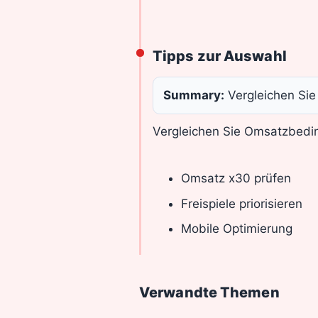
Tipps zur Auswahl
Summary:
Vergleichen Si
Vergleichen Sie Omsatzbedi
Omsatz x30 prüfen
Freispiele priorisieren
Mobile Optimierung
Verwandte Themen