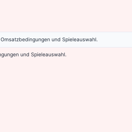
e Omsatzbedingungen und Spieleauswahl.
ngungen und Spieleauswahl.