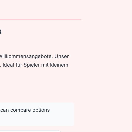
s
 Willkommensangebote. Unser
 Ideal für Spieler mit kleinem
s can compare options