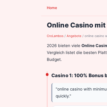
Home
Online Casino mi
CroLambos
/
Angebote
/
online casino 
2026 bieten viele
Online Casi
Vergleich listet die besten Pla
Budget.
Casino 1: 100% Bonus 
"online casino with minim
quickly."