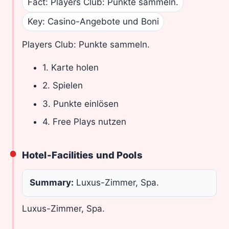
Fact: Players Club: Punkte sammeln.
Key: Casino-Angebote und Boni
Players Club: Punkte sammeln.
1. Karte holen
2. Spielen
3. Punkte einlösen
4. Free Plays nutzen
Hotel-Facilities und Pools
Summary:
Luxus-Zimmer, Spa.
Luxus-Zimmer, Spa.