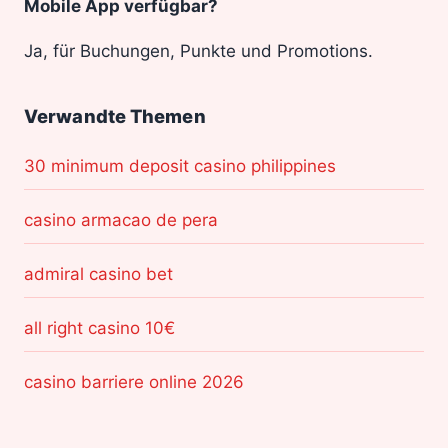
Mobile App verfügbar?
Ja, für Buchungen, Punkte und Promotions.
Verwandte Themen
30 minimum deposit casino philippines
casino armacao de pera
admiral casino bet
all right casino 10€
casino barriere online 2026