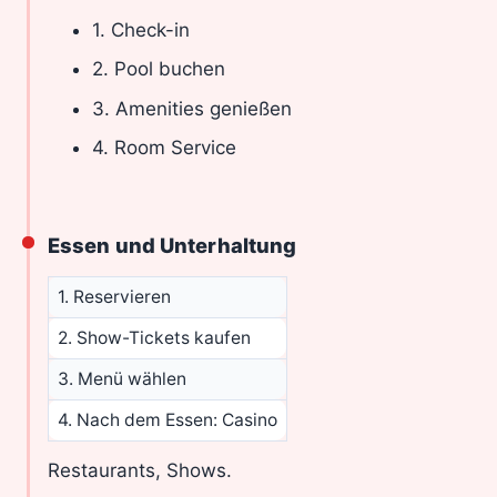
1. Check-in
2. Pool buchen
3. Amenities genießen
4. Room Service
Essen und Unterhaltung
1. Reservieren
2. Show-Tickets kaufen
3. Menü wählen
4. Nach dem Essen: Casino
Restaurants, Shows.