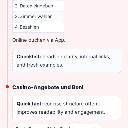
2. Daten eingeben
3. Zimmer wählen
4. Bezahlen
Online buchen via App.
Checklist:
headline clarity, internal links,
and fresh examples.
Casino-Angebote und Boni
Quick fact:
concise structure often
improves readability and engagement.