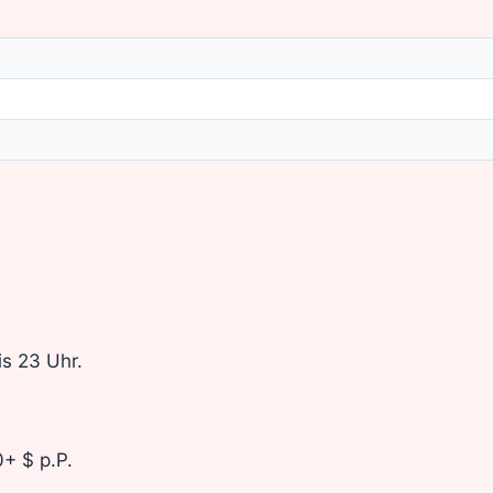
is 23 Uhr.
0+ $ p.P.