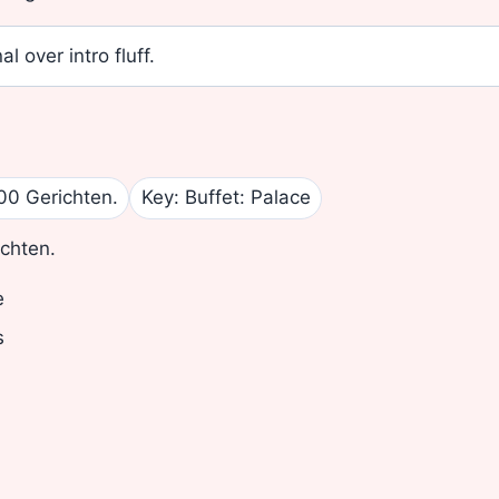
al over intro fluff.
00 Gerichten.
Key: Buffet: Palace
ichten.
e
s