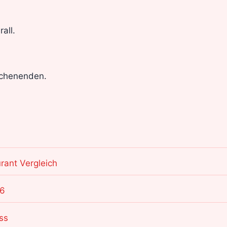
all.
ochenenden.
rant Vergleich
26
ss