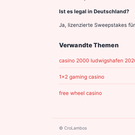
Ist es legal in Deutschland?
Ja, lizenzierte Sweepstakes für
Verwandte Themen
casino 2000 ludwigshafen 202
1x2 gaming casino
free wheel casino
© CroLambos