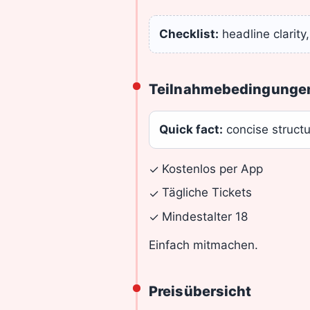
Checklist:
headline clarity
Teilnahmebedingunge
Quick fact:
concise struct
Kostenlos per App
✓
Tägliche Tickets
✓
Mindestalter 18
✓
Einfach mitmachen.
Preisübersicht