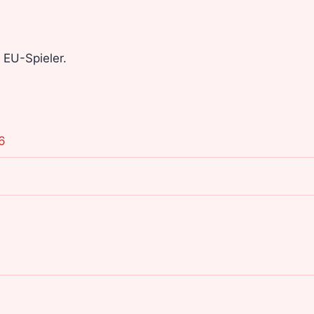
 EU-Spieler.
6