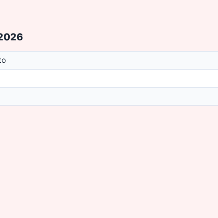
 2026
to