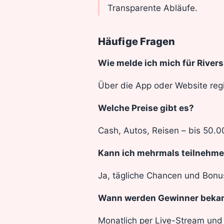
Transparente Abläufe.
Häufige Fragen
Wie melde ich mich für River
Über die App oder Website regis
Welche Preise gibt es?
Cash, Autos, Reisen – bis 50.
Kann ich mehrmals teilnehm
Ja, tägliche Chancen und Bonu
Wann werden Gewinner beka
Monatlich per Live-Stream und 