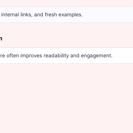
, internal links, and fresh examples.
n
ure often improves readability and engagement.