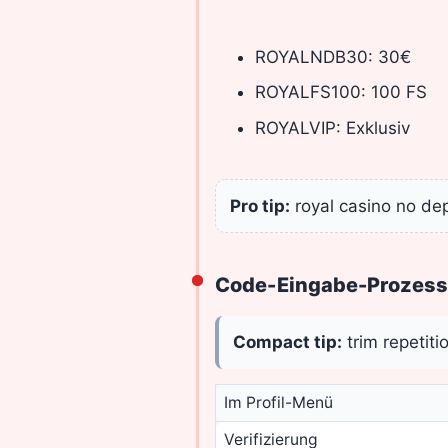
ROYALNDB30: 30€
ROYALFS100: 100 FS
ROYALVIP: Exklusiv
Pro tip:
royal casino no dep
Code-Eingabe-Prozess
Compact tip:
trim repetiti
Im Profil-Menü
Verifizierung