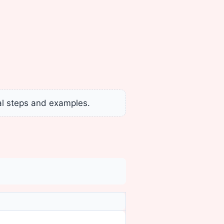
al steps and examples.