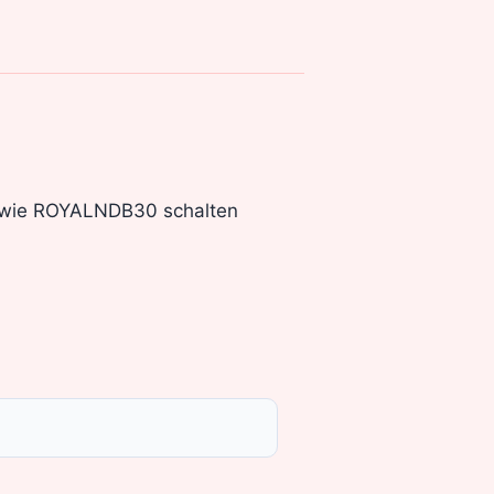
s wie ROYALNDB30 schalten