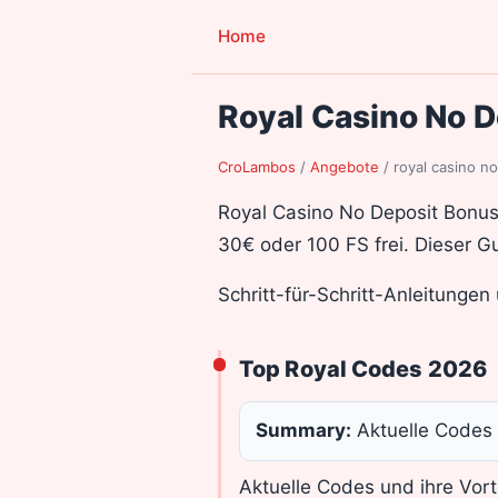
Home
Royal Casino No 
CroLambos
/
Angebote
/
royal casino n
Royal Casino No Deposit Bonu
30€ oder 100 FS frei. Dieser Gu
Schritt-für-Schritt-Anleitungen
Top Royal Codes 2026
Summary:
Aktuelle Codes u
Aktuelle Codes und ihre Vorte