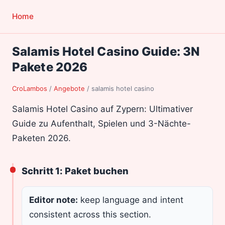
Home
Salamis Hotel Casino Guide: 3N
Pakete 2026
CroLambos
/
Angebote
/
salamis hotel casino
Salamis Hotel Casino auf Zypern: Ultimativer
Guide zu Aufenthalt, Spielen und 3-Nächte-
Paketen 2026.
Schritt 1: Paket buchen
Editor note:
keep language and intent
consistent across this section.