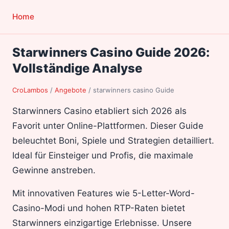
Home
Starwinners Casino Guide 2026:
Vollständige Analyse
CroLambos
/
Angebote
/
starwinners casino Guide
Starwinners Casino etabliert sich 2026 als
Favorit unter Online-Plattformen. Dieser Guide
beleuchtet Boni, Spiele und Strategien detailliert.
Ideal für Einsteiger und Profis, die maximale
Gewinne anstreben.
Mit innovativen Features wie 5-Letter-Word-
Casino-Modi und hohen RTP-Raten bietet
Starwinners einzigartige Erlebnisse. Unsere