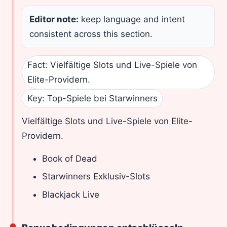
Editor note:
keep language and intent
consistent across this section.
Fact: Vielfältige Slots und Live-Spiele von
Elite-Providern.
Key: Top-Spiele bei Starwinners
Vielfältige Slots und Live-Spiele von Elite-
Providern.
Book of Dead
Starwinners Exklusiv-Slots
Blackjack Live