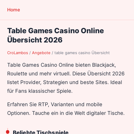
Home
Table Games Casino Online
Übersicht 2026
CroLambos
/
Angebote
/
table games casino Übersicht
Table Games Casino Online bieten Blackjack,
Roulette und mehr virtuell. Diese Übersicht 2026
listet Provider, Strategien und beste Sites. Ideal
für Fans klassischer Spiele.
Erfahren Sie RTP, Varianten und mobile
Optionen. Tauche ein in die Welt digitaler Tische.
Beliebte Tischspiele