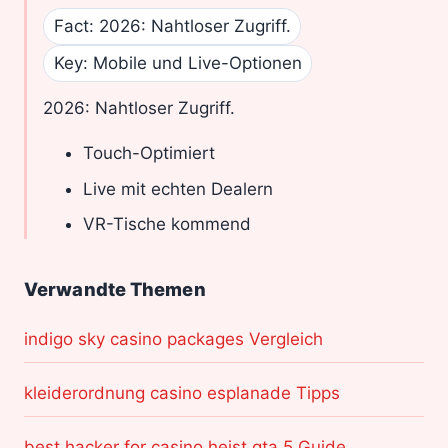
Fact: 2026: Nahtloser Zugriff.
Key: Mobile und Live-Optionen
2026: Nahtloser Zugriff.
Touch-Optimiert
Live mit echten Dealern
VR-Tische kommend
Verwandte Themen
indigo sky casino packages Vergleich
kleiderordnung casino esplanade Tipps
best hacker for casino heist gta 5 Guide