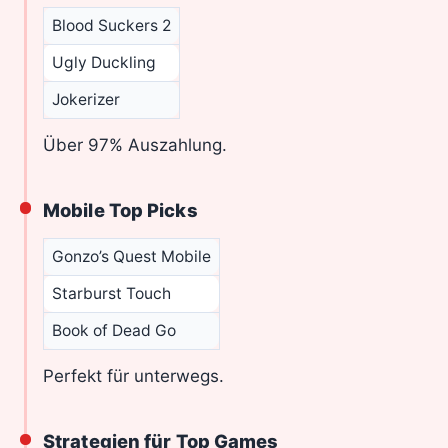
Blood Suckers 2
Ugly Duckling
Jokerizer
Über 97% Auszahlung.
Mobile Top Picks
Gonzo’s Quest Mobile
Starburst Touch
Book of Dead Go
Perfekt für unterwegs.
Strategien für Top Games