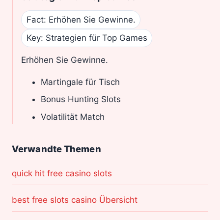
Fact: Erhöhen Sie Gewinne.
Key: Strategien für Top Games
Erhöhen Sie Gewinne.
Martingale für Tisch
Bonus Hunting Slots
Volatilität Match
Verwandte Themen
quick hit free casino slots
best free slots casino Übersicht