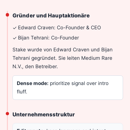
Gründer und Hauptaktionäre
Edward Craven: Co-Founder & CEO
✓
Bijan Tehrani: Co-Founder
✓
Stake wurde von Edward Craven und Bijan
Tehrani gegründet. Sie leiten Medium Rare
N.V., den Betreiber.
Dense mode:
prioritize signal over intro
fluff.
Unternehmensstruktur