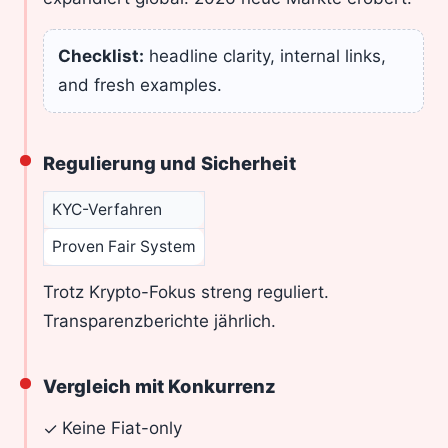
Checklist:
headline clarity, internal links,
and fresh examples.
Regulierung und Sicherheit
KYC-Verfahren
Proven Fair System
Trotz Krypto-Fokus streng reguliert.
Transparenzberichte jährlich.
Vergleich mit Konkurrenz
Keine Fiat-only
✓