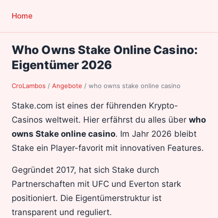
Home
Who Owns Stake Online Casino:
Eigentümer 2026
CroLambos
/
Angebote
/
who owns stake online casino
Stake.com ist eines der führenden Krypto-
Casinos weltweit. Hier erfährst du alles über
who
owns Stake online casino
. Im Jahr 2026 bleibt
Stake ein Player-favorit mit innovativen Features.
Gegründet 2017, hat sich Stake durch
Partnerschaften mit UFC und Everton stark
positioniert. Die Eigentümerstruktur ist
transparent und reguliert.