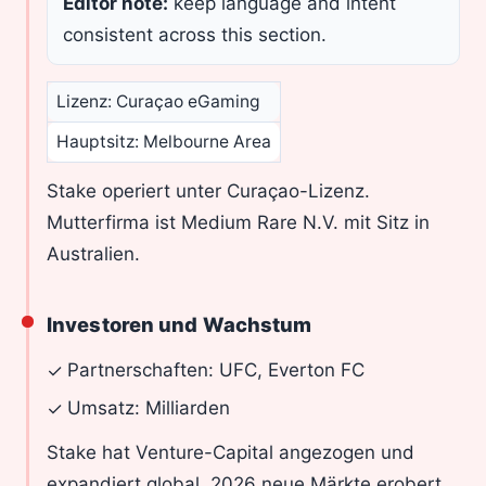
Editor note:
keep language and intent
consistent across this section.
Lizenz: Curaçao eGaming
Hauptsitz: Melbourne Area
Stake operiert unter Curaçao-Lizenz.
Mutterfirma ist Medium Rare N.V. mit Sitz in
Australien.
Investoren und Wachstum
Partnerschaften: UFC, Everton FC
✓
Umsatz: Milliarden
✓
Stake hat Venture-Capital angezogen und
expandiert global. 2026 neue Märkte erobert.