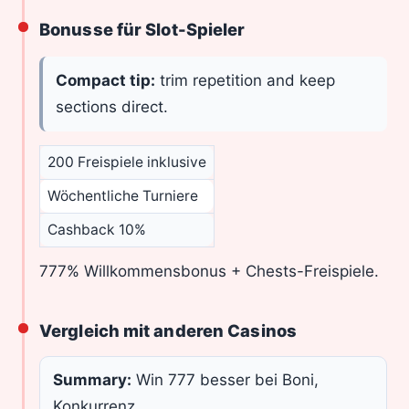
Bonusse für Slot-Spieler
Compact tip:
trim repetition and keep
sections direct.
200 Freispiele inklusive
Wöchentliche Turniere
Cashback 10%
777% Willkommensbonus + Chests-Freispiele.
Vergleich mit anderen Casinos
Summary:
Win 777 besser bei Boni,
Konkurrenz