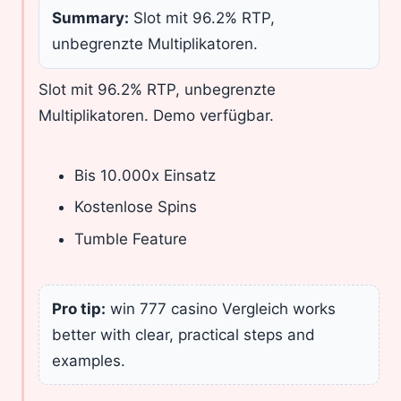
Summary:
Slot mit 96.2% RTP,
unbegrenzte Multiplikatoren.
Slot mit 96.2% RTP, unbegrenzte
Multiplikatoren. Demo verfügbar.
Bis 10.000x Einsatz
Kostenlose Spins
Tumble Feature
Pro tip:
win 777 casino Vergleich works
better with clear, practical steps and
examples.