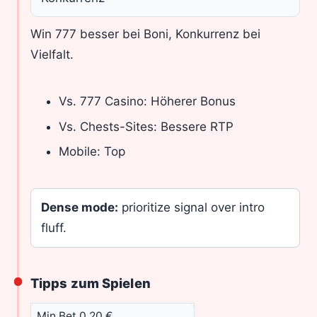
Win 777 besser bei Boni, Konkurrenz bei
Vielfalt.
Vs. 777 Casino: Höherer Bonus
Vs. Chests-Sites: Bessere RTP
Mobile: Top
Dense mode:
prioritize signal over intro
fluff.
Tipps zum Spielen
Min Bet 0.20 €