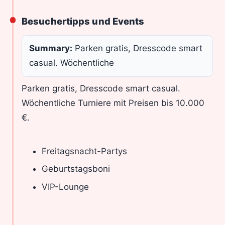
Besuchertipps und Events
Summary:
Parken gratis, Dresscode smart
casual. Wöchentliche
Parken gratis, Dresscode smart casual.
Wöchentliche Turniere mit Preisen bis 10.000
€.
Freitagsnacht-Partys
Geburtstagsboni
VIP-Lounge