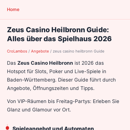
Home
Zeus Casino Heilbronn Guide:
Alles über das Spielhaus 2026
CroLambos
/
Angebote
/
zeus casino heilbronn Guide
Das
Zeus Casino Heilbronn
ist 2026 das
Hotspot für Slots, Poker und Live-Spiele in
Baden-Württemberg. Dieser Guide führt durch
Angebote, Öffnungszeiten und Tipps.
Von VIP-Räumen bis Freitag-Partys: Erleben Sie
Glanz und Glamour vor Ort.
Spieleangebot und Automaten