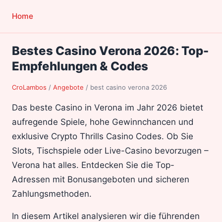
Home
Bestes Casino Verona 2026: Top-
Empfehlungen & Codes
CroLambos
/
Angebote
/
best casino verona 2026
Das beste Casino in Verona im Jahr 2026 bietet
aufregende Spiele, hohe Gewinnchancen und
exklusive Crypto Thrills Casino Codes. Ob Sie
Slots, Tischspiele oder Live-Casino bevorzugen –
Verona hat alles. Entdecken Sie die Top-
Adressen mit Bonusangeboten und sicheren
Zahlungsmethoden.
In diesem Artikel analysieren wir die führenden