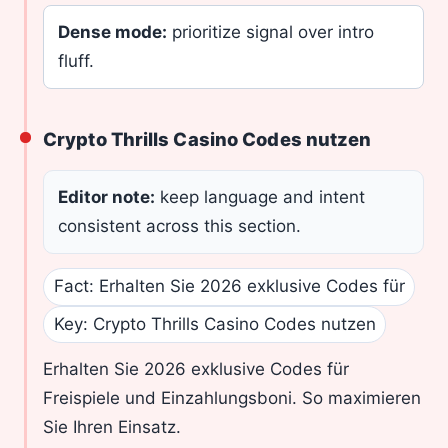
Dense mode:
prioritize signal over intro
fluff.
Crypto Thrills Casino Codes nutzen
Editor note:
keep language and intent
consistent across this section.
Fact: Erhalten Sie 2026 exklusive Codes für
Key: Crypto Thrills Casino Codes nutzen
Erhalten Sie 2026 exklusive Codes für
Freispiele und Einzahlungsboni. So maximieren
Sie Ihren Einsatz.