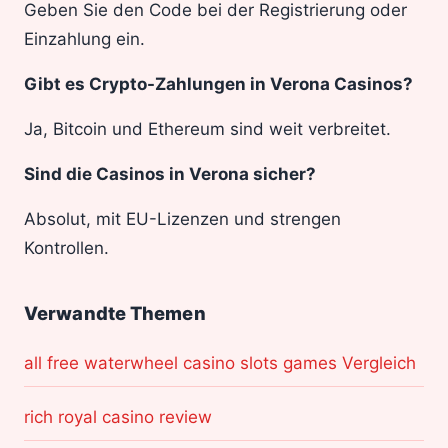
Geben Sie den Code bei der Registrierung oder
Einzahlung ein.
Gibt es Crypto-Zahlungen in Verona Casinos?
Ja, Bitcoin und Ethereum sind weit verbreitet.
Sind die Casinos in Verona sicher?
Absolut, mit EU-Lizenzen und strengen
Kontrollen.
Verwandte Themen
all free waterwheel casino slots games Vergleich
rich royal casino review