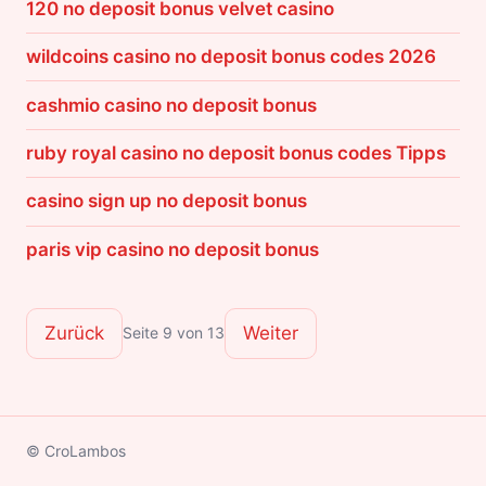
120 no deposit bonus velvet casino
wildcoins casino no deposit bonus codes 2026
cashmio casino no deposit bonus
ruby royal casino no deposit bonus codes Tipps
casino sign up no deposit bonus
paris vip casino no deposit bonus
Zurück
Weiter
Seite 9 von 13
© CroLambos