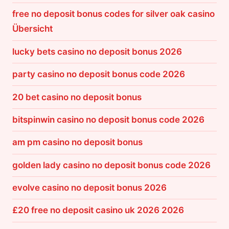
free no deposit bonus codes for silver oak casino
Übersicht
lucky bets casino no deposit bonus 2026
party casino no deposit bonus code 2026
20 bet casino no deposit bonus
bitspinwin casino no deposit bonus code 2026
am pm casino no deposit bonus
golden lady casino no deposit bonus code 2026
evolve casino no deposit bonus 2026
£20 free no deposit casino uk 2026 2026