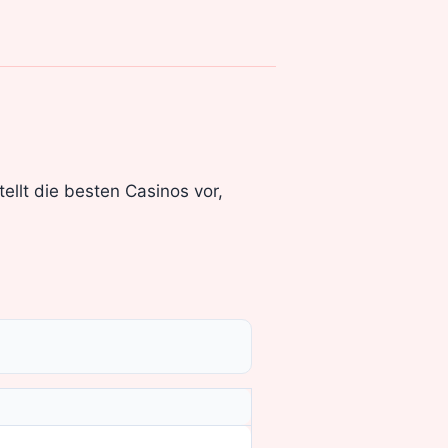
ellt die besten Casinos vor,