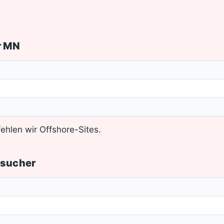
r MN
ehlen wir Offshore-Sites.
esucher