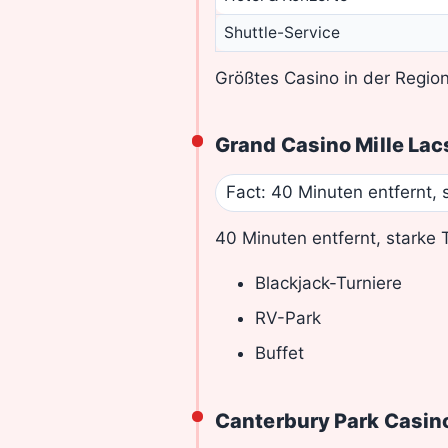
Shuttle-Service
Größtes Casino in der Region
Grand Casino Mille Lac
Fact: 40 Minuten entfernt, 
40 Minuten entfernt, starke T
Blackjack-Turniere
RV-Park
Buffet
Canterbury Park Casin