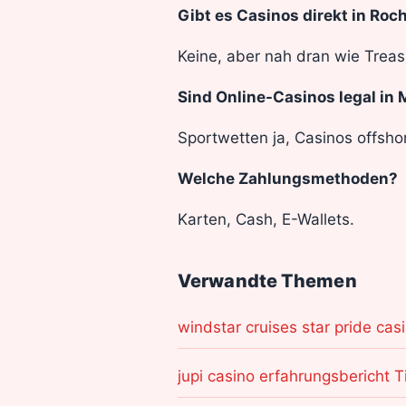
Gibt es Casinos direkt in Roc
Keine, aber nah dran wie Treas
Sind Online-Casinos legal in
Sportwetten ja, Casinos offsho
Welche Zahlungsmethoden?
Karten, Cash, E-Wallets.
Verwandte Themen
windstar cruises star pride cas
jupi casino erfahrungsbericht T