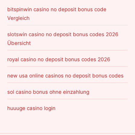
bitspinwin casino no deposit bonus code
Vergleich
slotswin casino no deposit bonus codes 2026
Übersicht
royal casino no deposit bonus codes 2026
new usa online casinos no deposit bonus codes
sol casino bonus ohne einzahlung
huuuge casino login