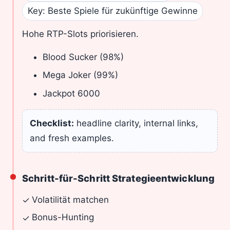
Key: Beste Spiele für zukünftige Gewinne
Hohe RTP-Slots priorisieren.
Blood Sucker (98%)
Mega Joker (99%)
Jackpot 6000
Checklist:
headline clarity, internal links,
and fresh examples.
Schritt-für-Schritt Strategieentwicklung
Volatilität matchen
✓
Bonus-Hunting
✓