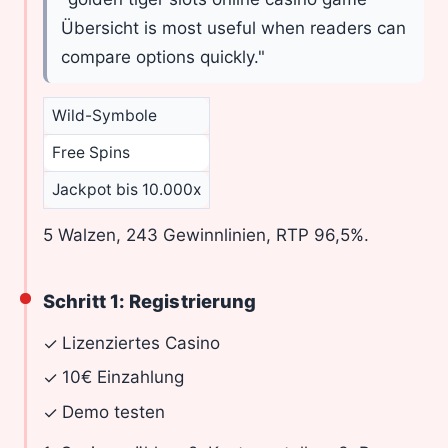
Übersicht is most useful when readers can
compare options quickly."
Wild-Symbole
Free Spins
Jackpot bis 10.000x
5 Walzen, 243 Gewinnlinien, RTP 96,5%.
Schritt 1: Registrierung
Lizenziertes Casino
✓
10€ Einzahlung
✓
Demo testen
✓