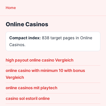
Home
Online Casinos
Compact index:
838 target pages in Online
Casinos.
high payout online casino Vergleich
online casino with minimum 10 with bonus
Vergleich
online casinos mit playtech
casino sol estoril online