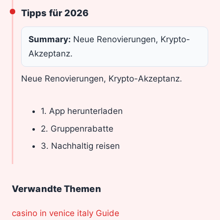
Tipps für 2026
Summary:
Neue Renovierungen, Krypto-
Akzeptanz.
Neue Renovierungen, Krypto-Akzeptanz.
1. App herunterladen
2. Gruppenrabatte
3. Nachhaltig reisen
Verwandte Themen
casino in venice italy Guide