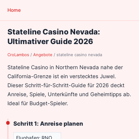
Home
Stateline Casino Nevada:
Ultimativer Guide 2026
CroLambos
/
Angebote
/
stateline casino nevada
Stateline Casino in Northern Nevada nahe der
California-Grenze ist ein verstecktes Juwel.
Dieser Schritt-für-Schritt-Guide für 2026 deckt
Anreise, Spiele, Unterkünfte und Geheimtipps ab.
Ideal für Budget-Spieler.
Schritt 1: Anreise planen
Flughafen: RNO