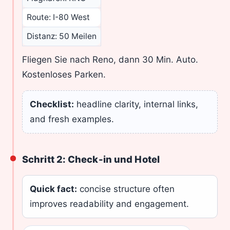
Route: I-80 West
Distanz: 50 Meilen
Fliegen Sie nach Reno, dann 30 Min. Auto.
Kostenloses Parken.
Checklist:
headline clarity, internal links,
and fresh examples.
Schritt 2: Check-in und Hotel
Quick fact:
concise structure often
improves readability and engagement.