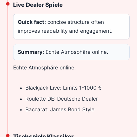
Live Dealer Spiele
Quick fact:
concise structure often
improves readability and engagement.
Summary:
Echte Atmosphäre online.
Echte Atmosphäre online.
Blackjack Live: Limits 1-1000 €
Roulette DE: Deutsche Dealer
Baccarat: James Bond Style
Tischspiele Klassiker