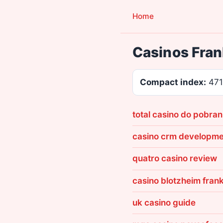
Home
Casinos Fran
Compact index:
4716
total casino do pobran
casino crm developme
quatro casino review
casino blotzheim fran
uk casino guide